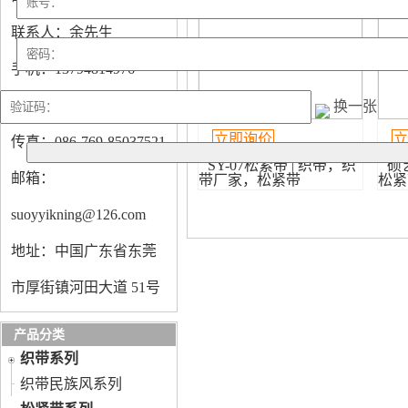
联系人：余先生
手机：13794814976
电话：086-769-85037520
换一张
立即询价
立
传真：086-769-85037521
SY-07松紧带 | 织带，织
硕
邮箱：
带厂家，松紧带
松紧
suoyyikning@126.com
地址：中国广东省东莞
市厚街镇河田大道 51号
产品分类
织带系列
织带民族风系列