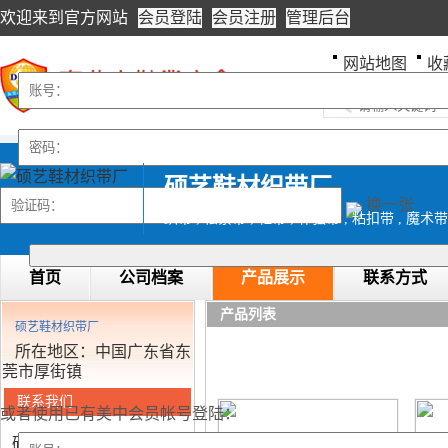
欢迎来到
官方网站
会员登陆
会员注册
管理后台
网站地图
收
硕艺鞋材织带厂
换一张
织带 , 松紧带 , 鞋带 , 补强带 , 粘扣带 , 魔术
首页
公司档案
产品展示
联系方式
产品列表
硕艺鞋材织带厂
所在地区：中国广东省东
莞市厚街镇
联系我们
或者使用已有美中会员帐号登陆：
硕艺鞋材织带厂