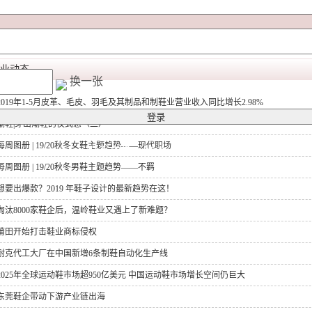
业动态
换一张
2019年1-5月皮革、毛皮、羽毛及其制品和制鞋业营业收入同比增长2.98%
潮鞋|穿出潮鞋的仪式感（二）
每周图册 | 19/20秋冬女鞋主题趋势——现代职场
联系电话：0769－8583 6188
每周图册 | 19/20秋冬男鞋主题趋势——不羁
想要出爆款？2019 年鞋子设计的最新趋势在这！
淘汰8000家鞋企后，温岭鞋业又遇上了新难题？
莆田开始打击鞋业商标侵权
耐克代工大厂在中国新增6条制鞋自动化生产线
2025年全球运动鞋市场超950亿美元 中国运动鞋市场增长空间仍巨大
东莞鞋企带动下游产业链出海